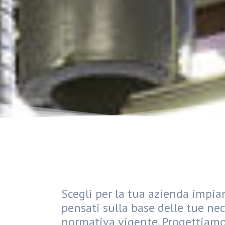
Scegli per la tua azienda impia
pensati sulla base delle tue nec
normativa vigente. Progettiamo