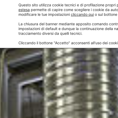
Questo sito utilizza cookie tecnici e di profilazione propri p
estesa
permette di capire come scegliere i cookie da auto
CHI SIAMO
modificare le tue impostazioni
cliccando qui
o sul bottone
La chiusura del banner mediante apposito comando contrad
impostazioni di default e dunque la continuazione della na
tracciamento diversi da quelli tecnici.
Cliccando il bottone "Accetto" acconsenti all'uso dei cookie