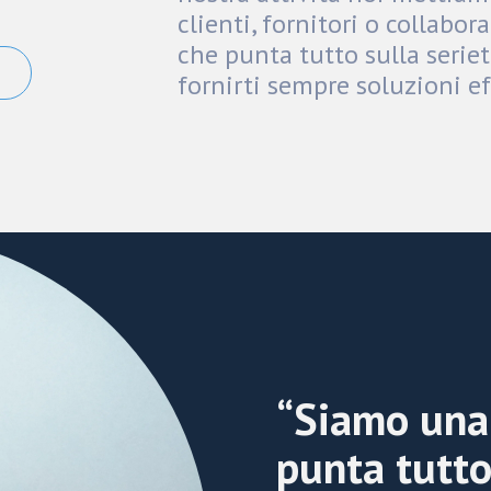
clienti, fornitori o collabo
che punta tutto sulla serie
fornirti sempre soluzioni ef
“Siamo una
punta tutto