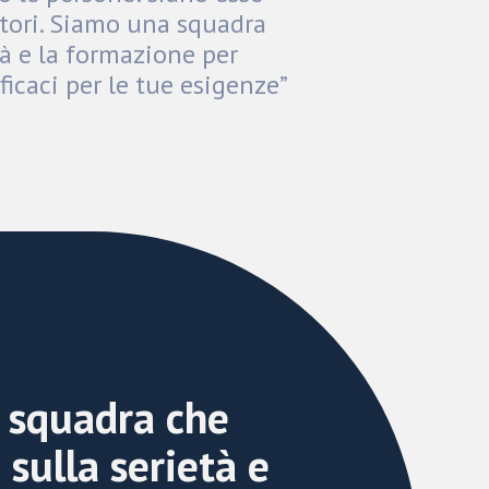
ratori. Siamo una squadra
tà e la formazione per
ficaci per le tue esigenze”
 squadra che
 sulla serietà e