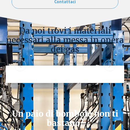
Contattaci
Da noi trovi i materiali
necessari alla messa in opera
dei gas
AHL 200-16-25 | REF 145333
RIDUTTORI
AHL
I riduttori di pressione AHL sono utilizzati nei
laboratori e nelle industrie per la creazione di
atmosfere e l'inertizzazione di piccole capacità.
Contattaci
Un paio di bombole non ti
bastano?