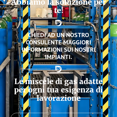
Abbiamo la soluzione per
te!
CHIEDI AD UN NOSTRO
CONSULENTE MAGGIORI
INFORMAZIONI SUI NOSTRI
IMPIANTI.
Le miscele di gas adatte
per ogni tua esigenza di
lavorazione